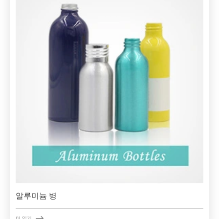
알루미늄 병

더 읽기