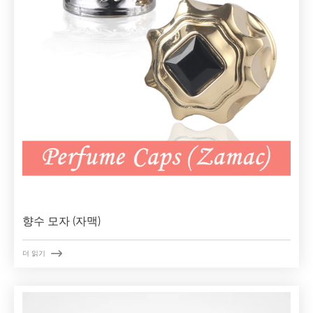
향수 모자 (자맥)

더 읽기