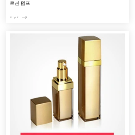
로션 펌프

더 읽기