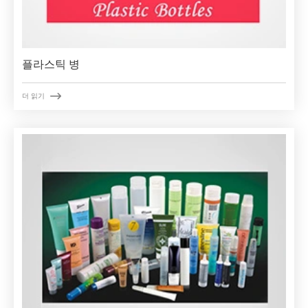
플라스틱 병

더 읽기