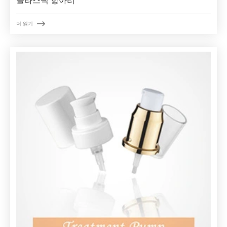
플라스틱 항아리

더 읽기