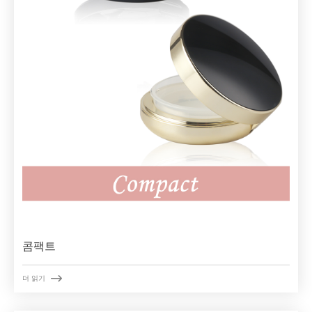
콤팩트

더 읽기