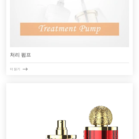
처리 펌프

더 읽기