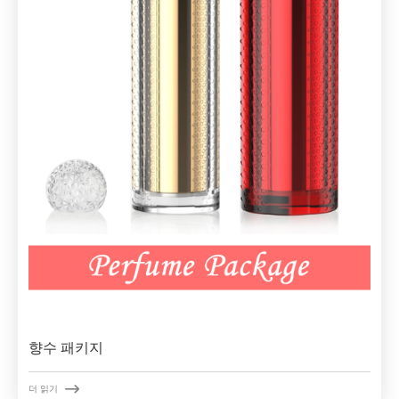
향수 패키지

더 읽기