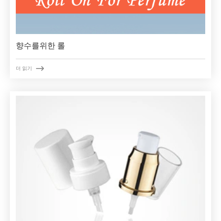
향수를위한 롤

더 읽기