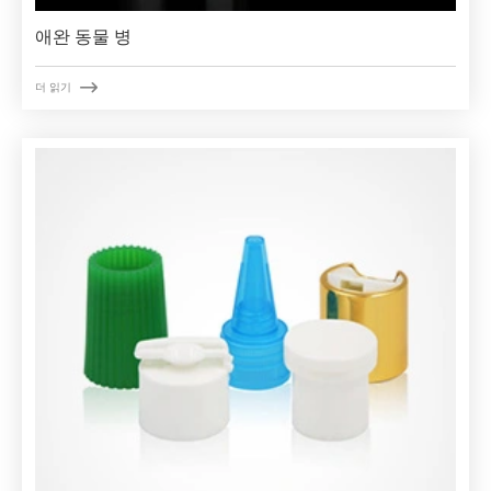
애완 동물 병

더 읽기