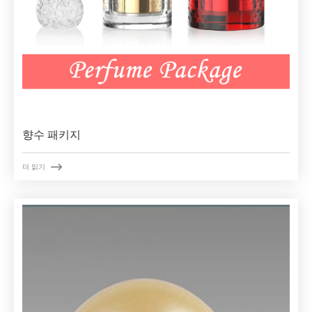
향수 패키지

더 읽기