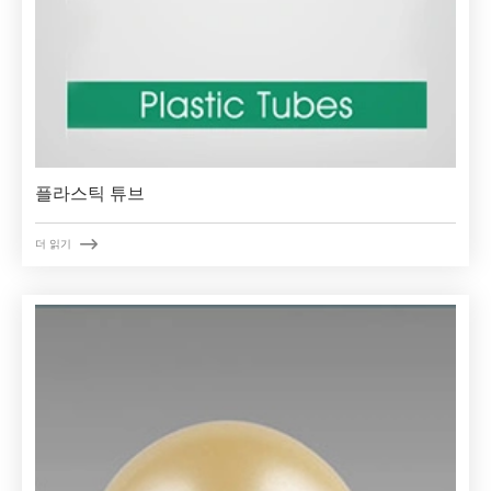
플라스틱 튜브

더 읽기