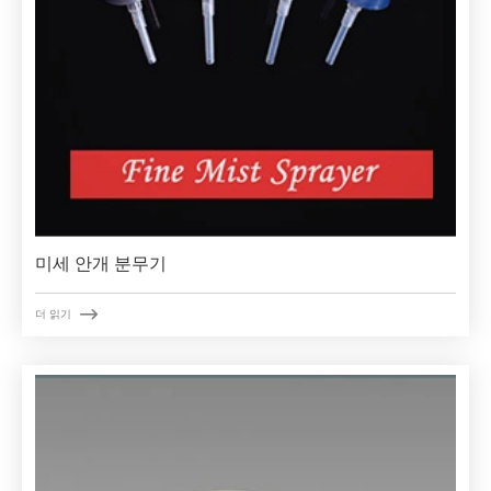
미세 안개 분무기

더 읽기