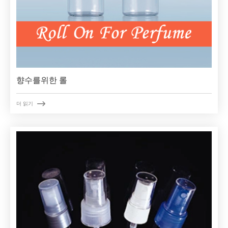
향수를위한 롤

더 읽기