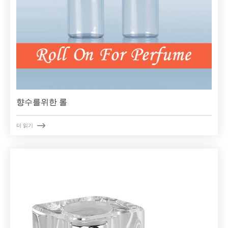
향수를위한 롤

더 읽기