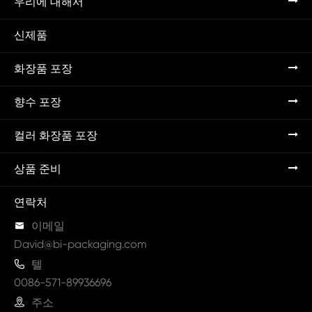
우리에 대해서
신제품
화장품 포장
향수 포장
컬러 화장품 포장
상품 준비
연락처

이메일
David@bi-packaging.com

텔
0086-571-89936696

주소